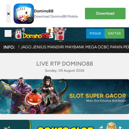
Domino88
×
Download
Download Domino88 Mobile
MASUK
DAFTAR
MON E-WALLET JAGO JENIUS MANDIRI MAYBANK MEGA OCBC PANIN PE
INFO:
LIVE RTP DOMINO88
Sunday, 09 August 2026