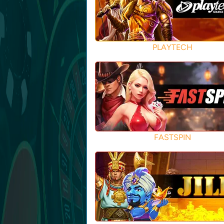
PLAYTECH
FASTSPIN