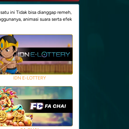
satu ini Tidak bisa dianggap remeh,
ggunanya, animasi suara serta efek
IDN E-LOTTERY