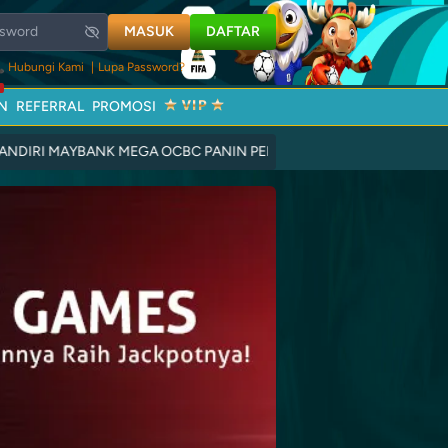
MASUK
DAFTAR
 Hubungi Kami
|
Lupa Password?
N
REFERRAL
PROMOSI
 MAYBANK MEGA OCBC PANIN PERMATA SEABANK SINARMAS ONLINE!!!