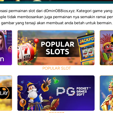
sasi permainan slot dari d0min088ios.xyz. Kategori game yang 
mple tidak membosankan juga permainan nya semakin ramai pen
gambar yang tersaji akan membuat anda betah untuk bermain.
POPULAR SLOT