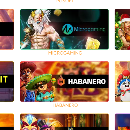
PGSOFT
MICROGAMING
HABANERO