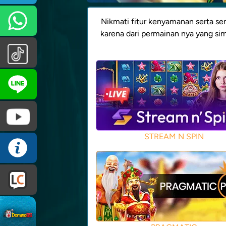
Nikmati fitur kenyamanan serta sen
karena dari permainan nya yang si
STREAM N SPIN