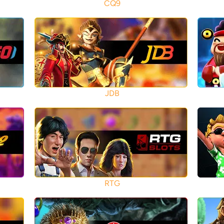
CQ9
JDB
RTG