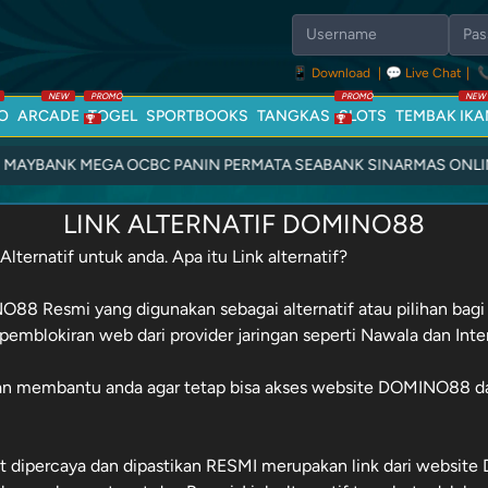
📱 Download
|
💬 Live Chat
|

NEW
PROMO
PROMO
NEW
NO
ARCADE
TOGEL
SPORTBOOKS
TANGKAS
SLOTS
TEMBAK IKA
RI MAYBANK MEGA OCBC PANIN PERMATA SEABANK SINARMAS ONLINE!
LINK ALTERNATIF DOMINO88
ernatif untuk anda. Apa itu Link alternatif?
O88 Resmi yang digunakan sebagai alternatif atau pilihan bagi 
emblokiran web dari provider jaringan seperti Nawala dan Inter
i akan membantu anda agar tetap bisa akses website DOMINO88
apat dipercaya dan dipastikan RESMI merupakan link dari website