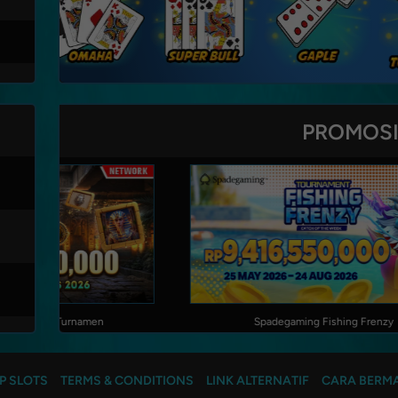
PROMOS
Spadegaming Fishing Frenzy
P SLOTS
TERMS & CONDITIONS
LINK ALTERNATIF
CARA BERM