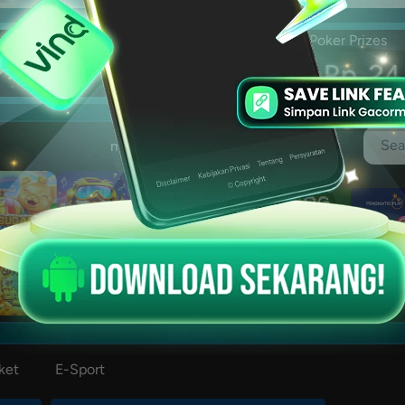
Tournament Poker Prizes
,497,150
Rp. 2
SLOT PROVIDER
more(170)
ket
E-Sport