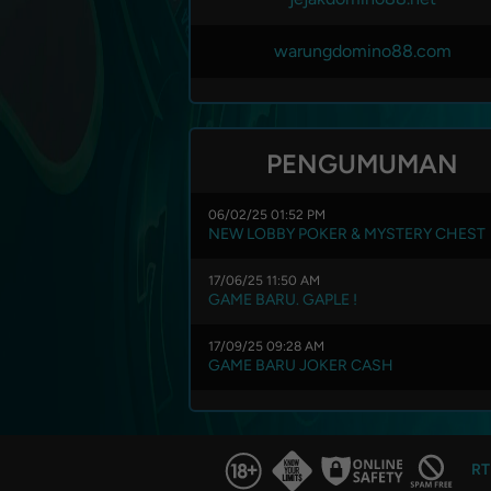
warungdomino88.com
PENGUMUMAN
06/02/25 01:52 PM
NEW LOBBY POKER & MYSTERY CHEST
17/06/25 11:50 AM
GAME BARU. GAPLE !
17/09/25 09:28 AM
GAME BARU JOKER CASH
COR 88 MILIAR
Spadegaming PLAYWIN Turnamen
RT