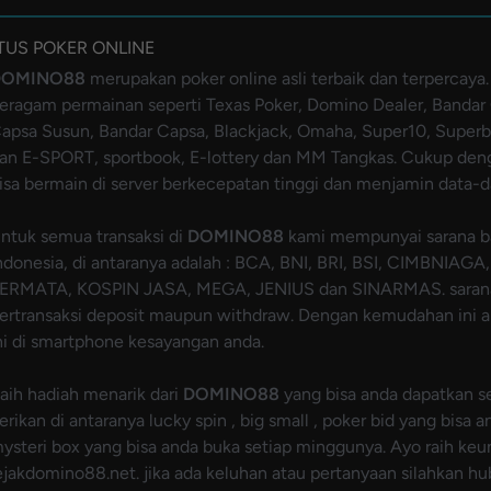
TUS POKER ONLINE
DOMINO88
merupakan poker online asli terbaik dan terpercaya.
eragam permainan seperti Texas Poker, Domino Dealer, Bandar
apsa Susun, Bandar Capsa, Blackjack, Omaha, Super10, Superbul
an E-SPORT, sportbook, E-lottery dan MM Tangkas. Cukup den
isa bermain di server berkecepatan tinggi dan menjamin data
ntuk semua transaksi di
DOMINO88
kami mempunyai sarana ba
ndonesia, di antaranya adalah : BCA, BNI, BRI, BSI, CIMBNI
ERMATA, KOSPIN JASA, MEGA, JENIUS dan SINARMAS. sarana
ertransaksi deposit maupun withdraw. Dengan kemudahan ini
ni di smartphone kesayangan anda.
aih hadiah menarik dari
DOMINO88
yang bisa anda dapatkan se
erikan di antaranya lucky spin , big small , poker bid yang bisa 
ysteri box yang bisa anda buka setiap minggunya. Ayo raih keu
ejakdomino88.net. jika ada keluhan atau pertanyaan silahkan hu