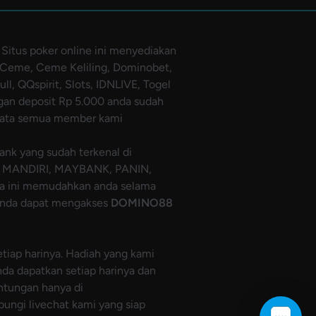
 Situs poker online ini menyediakan
 Ceme, Ceme Keliling, Dominobet,
l, QQspirit, Slots, IDNLIVE, Togel
gan deposit Rp 5.000 anda sudah
-data semua member kami
nk yang sudah terkenal di
AGA, MANDIRI, MAYBANK, PANIN,
 ini memudahkan anda selama
 anda dapat mengakses
DOMINO88
tiap harinya. Hadiah yang kami
anda dapatkan setiap harinya dan
ntungan hanya di
bungi livechat kami yang siap